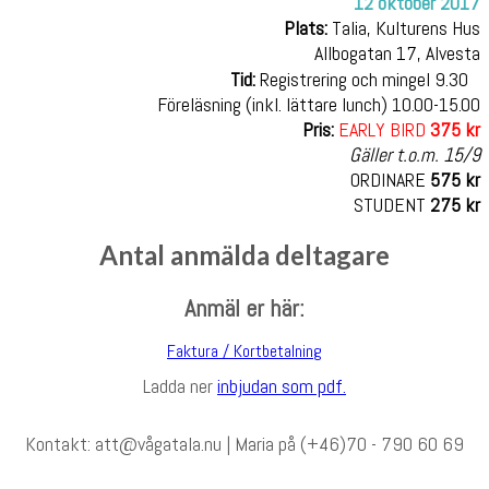
12 oktober 2017
Plats:
Talia, Kulturens Hus
Allbogatan 17, Alvesta
Tid:
Registrering och mingel 9.30
Föreläsning (inkl. lättare lunch) 10.00-15.00
Pris:
EARLY BIRD
375 kr
Gäller t.o.m. 15/9
ORDINARE
575 kr
STUDENT
275 kr
Antal anmälda deltagare
Anmäl er här:
Faktura / Kortbetalning
Ladda ner
inbjudan som pdf.
Kontakt: att@vågatala.nu | Maria på (+46)70 - 790 60 69