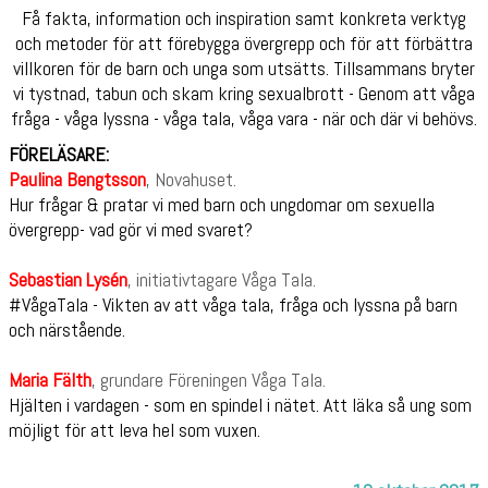
Få fakta, information och inspiration samt konkreta verktyg
och metoder för att förebygga övergrepp och för att förbättra
villkoren för de barn och unga som utsätts. Tillsammans bryter
vi tystnad, tabun och skam kring sexualbrott - Genom att våga
fråga - våga lyssna - våga tala, våga vara - när och där vi behövs.
FÖRELÄSARE:
Paulina Bengtsson
, Novahuset.
Hur frågar & pratar vi med barn och ungdomar om sexuella
övergrepp- vad gör vi med svaret?
Sebastian Lysén
, initiativtagare Våga Tala.
#VågaTala - Vikten av att våga tala, fråga och lyssna på barn
och närstående.
Maria Fälth
, grundare Föreningen Våga Tala.
Hjälten i vardagen - som en spindel i nätet. Att läka så ung som
möjligt för att leva hel som vuxen.