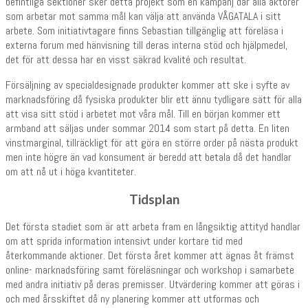
befintliga sektioner sker detta projekt som en kampanj där alla aktörer
som arbetar mot samma mål kan välja att använda VÅGATALA i sitt
arbete. Som initiativtagare finns Sebastian tillgänglig att föreläsa i
externa forum med hänvisning till deras interna stöd och hjälpmedel,
det för att dessa har en visst säkrad kvalité och resultat.
Försäljning av specialdesignade produkter kommer att ske i syfte av
marknadsföring då fysiska produkter blir ett ännu tydligare sätt för alla
att visa sitt stöd i arbetet mot våra mål. Till en början kommer ett
armband att säljas under sommar 2014 som start på detta. En liten
vinstmarginal, tillräckligt för att göra en större order på nästa produkt
men inte högre än vad konsument är beredd att betala då det handlar
om att nå ut i höga kvantiteter.
Tidsplan
Det första stadiet som är att arbeta fram en långsiktig attityd handlar
om att sprida information intensivt under kortare tid med
återkommande aktioner. Det första året kommer att ägnas åt främst
online- marknadsföring samt föreläsningar och workshop i samarbete
med andra initiativ på deras premisser. Utvärdering kommer att göras i
och med årsskiftet då ny planering kommer att utformas och