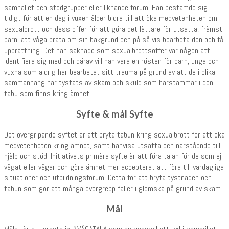
samhället och stödgrupper eller liknande forum. Han bestämde sig
tidigt för att en dag i vuxen ålder bidra till att öka medvetenheten om
sexualbrott och dess offer för att göra det lättare för utsatta, främst
barn, att våga prata om sin bakgrund och på så vis bearbeta den och få
upprättning. Det han saknade som sexualbrottsoffer var någon att
identifiera sig med och därav vill han vara en rösten för barn, unga och
vuxna som aldrig har bearbetat sitt trauma på grund av att de i olika
sammanhang har tystats av skam och skuld som härstammar i den
tabu som finns kring ämnet.
Syfte & mål
Syfte
Det övergripande syftet är att bryta tabun kring sexualbrott för att öka
medvetenheten kring ämnet, samt hänvisa utsatta och närstående till
hjälp och stöd. Initiativets primära syfte är att föra talan för de som ej
vågat eller vågar och göra ämnet mer accepterat att föra till vardagliga
situationer och utbildningsforum. Detta för att bryta tystnaden och
tabun som gör att många övergrepp faller i glömska på grund av skam.
Mål