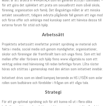
Målet är att arbeta in #VÅGATALA som en generell attityd i samhället –
för att göra det självklart att prata om sexualbrott inom såväl skola,
förening, organisation och familj. Det långsiktiga målet är att minska
antalet sexualbrott, tidigare avbryta pågående fall genom att inge mod
och förse offer och anhöriga med kunskap samt att hänvisa dessa till
externa forum för stöd och hjälp.
Arbetssätt
Projektets arbetssätt innefattar primärt spridning av material och
fakta i media, social media och genom myndigheter, organisationer,
skolor och föreningar där framförallt barn och unga finns. Som ett led
mellan offer eller förövare och hjälp finns www.vågatala.nu som ett
verktyg online med hänvisning till redan befintliga forum. Låta röster
höras och stöttas i gemenskap med den aktion som initiativet innebär.
Initiativet drivs som en ideell kampanj beroende av HS LYSÉN som axlar
rollen som budbärare och förebilder i frågan om att våga tala.
Strategi
För att ge optimal spridning och för att kunna nå ut i flera olika