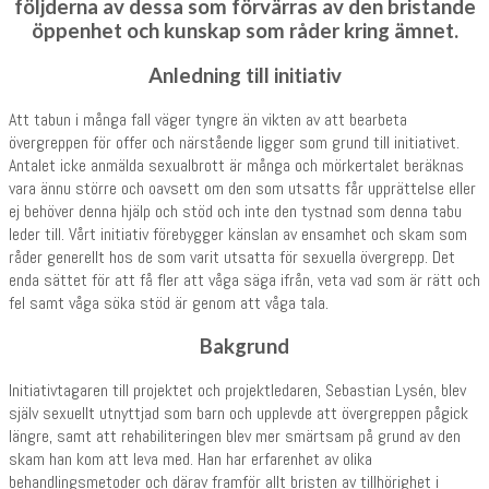
följderna av dessa som förvärras av den bristande
öppenhet och kunskap som råder kring ämnet.
Anledning till initiativ
Att tabun i många fall väger tyngre än vikten av att bearbeta
övergreppen för offer och närstående ligger som grund till initiativet.
Antalet icke anmälda sexualbrott är många och mörkertalet beräknas
vara ännu större och oavsett om den som utsatts får upprättelse eller
ej behöver denna hjälp och stöd och inte den tystnad som denna tabu
leder till. Vårt initiativ förebygger känslan av ensamhet och skam som
råder generellt hos de som varit utsatta för sexuella övergrepp. Det
enda sättet för att få fler att våga säga ifrån, veta vad som är rätt och
fel samt våga söka stöd är genom att våga tala.
Bakgrund
Initiativtagaren till projektet och projektledaren, Sebastian Lysén, blev
själv sexuellt utnyttjad som barn och upplevde att övergreppen pågick
längre, samt att rehabiliteringen blev mer smärtsam på grund av den
skam han kom att leva med. Han har erfarenhet av olika
behandlingsmetoder och därav framför allt bristen av tillhörighet i