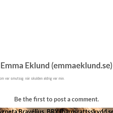
Emma Eklund (emmaeklund.se)
 som var smutsig. när skulden aldrig var min.
Be the first to post a comment.
gneta Bravélius, BRY (barnsrattsskydd.s