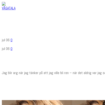
jul
06
0
jul
06
0
Jag blir arg när jag tänker på att jag ville bli ren – när det aldrig var jag
A